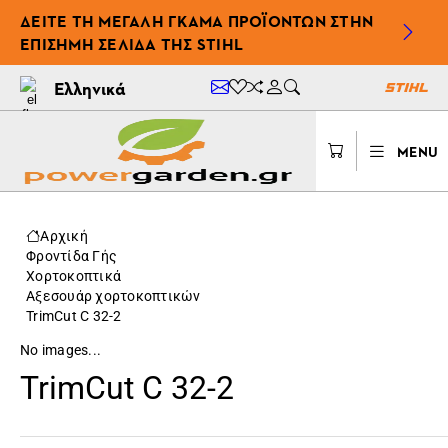
ΔΕΊΤΕ ΤΗ ΜΕΓΆΛΗ ΓΚΆΜΑ ΠΡΟΪΌΝΤΩΝ ΣΤΗΝ
ΕΠΊΣΗΜΗ ΣΕΛΊΔΑ ΤΗΣ STIHL
Ελληνικά
MENU
Αρχική
Φροντίδα Γής
Χορτοκοπτικά
Αξεσουάρ χορτοκοπτικών
TrimCut C 32-2
No images...
TrimCut C 32-2