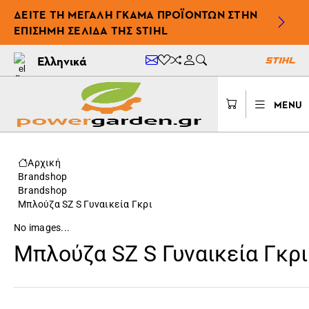
ΔΕΊΤΕ ΤΗ ΜΕΓΆΛΗ ΓΚΆΜΑ ΠΡΟΪΌΝΤΩΝ ΣΤΗΝ
ΕΠΊΣΗΜΗ ΣΕΛΊΔΑ ΤΗΣ STIHL
Ελληνικά
MENU
Αρχική
Brandshop
Brandshop
Μπλούζα SZ S Γυναικεία Γκρι
No images...
Μπλούζα SZ S Γυναικεία Γκρι