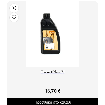
ForestPlus 3l
16,70 €
Προσθήκη στο καλάθι