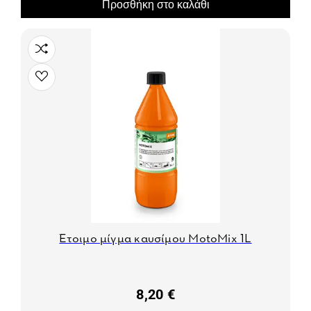
Προσθήκη στο καλάθι
Έτοιμο μίγμα καυσίμου MotoMix 1L
8,20 €