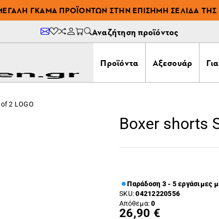
ΜΕΓΆΛΗ ΓΚΆΜΑ ΠΡΟΪΌΝΤΩΝ ΣΤΗΝ ΕΠΊΣΗΜΗ ΣΕΛΊΔΑ ΤΗΣ 
Αναζήτηση προϊόντος
Προϊόντα
Αξεσουάρ
Γι
t of 2 LOGO
Boxer shorts 
Παράδοση 3 - 5 εργάσιμες 
SKU:
04212220556
Απόθεμα:
0
26,90 €