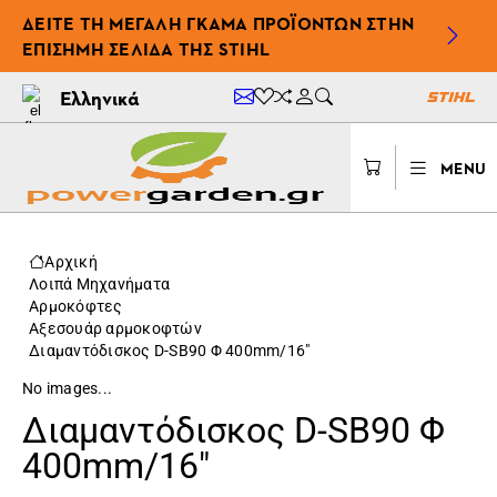
ΔΕΊΤΕ ΤΗ ΜΕΓΆΛΗ ΓΚΆΜΑ ΠΡΟΪΌΝΤΩΝ ΣΤΗΝ
ΕΠΊΣΗΜΗ ΣΕΛΊΔΑ ΤΗΣ STIHL
Ελληνικά
MENU
Αρχική
Λοιπά Μηχανήματα
Αρμοκόφτες
Αξεσουάρ αρμοκοφτών
Διαμαντόδισκος D-SB90 Φ 400mm/16"
No images...
Διαμαντόδισκος D-SB90 Φ
400mm/16"