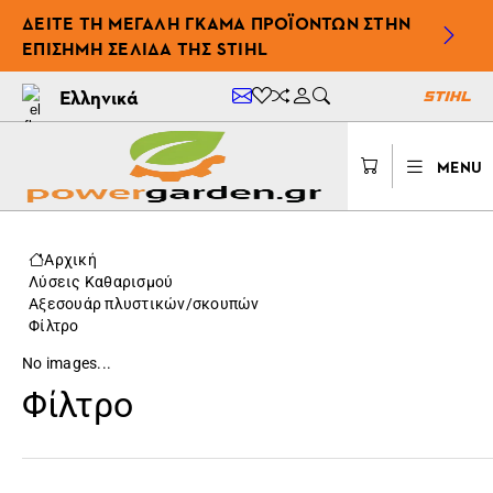
ΔΕΊΤΕ ΤΗ ΜΕΓΆΛΗ ΓΚΆΜΑ ΠΡΟΪΌΝΤΩΝ ΣΤΗΝ
ΕΠΊΣΗΜΗ ΣΕΛΊΔΑ ΤΗΣ STIHL
Ελληνικά
MENU
Αρχική
Λύσεις Καθαρισμού
Αξεσουάρ πλυστικών/σκουπών
Φίλτρο
No images...
Φίλτρο