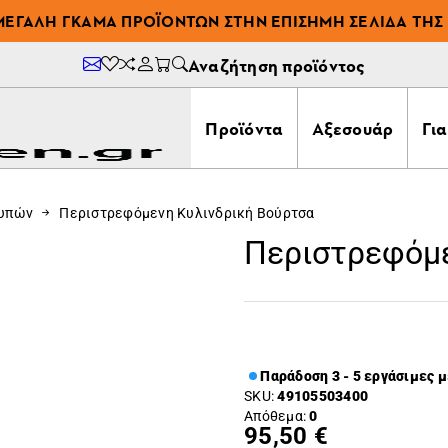
ΜΕΓΆΛΗ ΓΚΆΜΑ ΠΡΟΪΌΝΤΩΝ ΣΤΗΝ ΕΠΊΣΗΜΗ ΣΕΛΊΔΑ ΤΗΣ 
Αναζήτηση προϊόντος
Προϊόντα
Αξεσουάρ
Γι
ουπών
Περιστρεφόμενη Κυλινδρική Βούρτσα
Περιστρεφόμε
Παράδοση 3 - 5 εργάσιμες 
SKU:
49105503400
Απόθεμα:
0
95,50 €