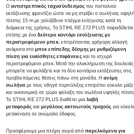
Ο
αντιστρεπτικός ταχυσύνδεσμος
του πιστολιού
εκτόξευσης φροντίζει ώστε να μη στρίβει ο σωλήνας υψηλ
πίεσης 15 m με χαλύβδινο πλέγμα ενίσχυσης κατά τη
διάρκεια της χρήσης. Το STIHL RE 272 PLUS παραδίδεται
επίσης με ένα
δεύτερο κοντάρι εκτόξευσης με
περιστρεφόμενο μπεκ
, επιτρέποντας γρήγορη αλλαγή
ανάμεσα στο
μπεκ επίπεδης δέσμης με ρυθμιζόμενη
πίεση για ευαίσθητες επιφάνειες
και το ισχυρό
περιστρεφόμενο μπεκ. Μετά την ολοκλήρωση της δουλειάς
μπορείτε να φυλάξετε και τα δύο κοντάρια εκτόξευσης στις
προβλεπόμενες θέσεις πάνω στη μονάδα. Η
ανέμη
σωλήνα
με τους οδηγό περιτύλιξης επιτρέπει εύκολο μάζ
και οικονομική σε χώρο φύλαξη του σωλήνα υψηλής πίεση
Το STIHL RE 272 PLUS διαθέτει μια
λαβή
μεταφοράς
και
μεγάλους ακτινωτούς τροχούς
για εύκολ
μετακίνηση σε ανώμαλο έδαφος.
Προσφέρουμε μια πλήρη σειρά από
παρελκόμενα για