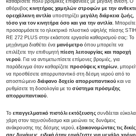
καθαρίσετε πολύ βρόμικες επιφάνειες με μεγάλη άνεση. Ο
αθόρυβος
κινητήρας χαμηλών στροφών με την ανθεκτ
ορειχάλκινη αντλία
υποστηρίζει
μεγάλη διάρκεια ζωής,
τόσο για τον κινητήρα όσο και για την αντλία
. Μπορείτε
προσαρμόσετε το ηλεκτρικό πλυστικό υψηλής πίεσης STI
RE 272 PLUS στην εκάστοτε εργασία καθαρισμού σας: Το
μηχάνημα διαθέτει ένα
μανόμετρο
όπου μπορείτε να
επιλέξετε την επιθυμητή
πίεση λειτουργίας και παροχή
νερού
. Για να αντιμετωπίσετε επίμονες βρομιές, για
παράδειγμα όταν καθαρίζετε
προσόψεις κτηρίων
, μπορεί
να προσθέσετε απορρυπαντικό στη δέσμη νερού από το
αποσπώμενο
διάφανο δοχείο απορρυπαντικού
και να
ρυθμίσετε τη δοσολογία με το
σύστημα πρόσμιξης
απορρυπαντικού
.
Το
επαγγελματικό πιστόλι εκτόξευσης
συνδέεται εύκολα
χάρη στον ταχυσύνδεσμο και μειώνει τις δυνάμεις
ανάκρουσης της δέσμης νερού,
εξοικονομώντας τις δικές
σας δυνάμεις, ειδικά όταν εργάζεστε για μεγάλο χρόνο