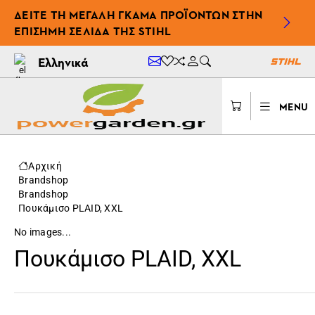
ΔΕΊΤΕ ΤΗ ΜΕΓΆΛΗ ΓΚΆΜΑ ΠΡΟΪΌΝΤΩΝ ΣΤΗΝ
ΕΠΊΣΗΜΗ ΣΕΛΊΔΑ ΤΗΣ STIHL
Ελληνικά
MENU
Αρχική
Brandshop
Brandshop
Πουκάμισο PLAID, XXL
No images...
Πουκάμισο PLAID, XXL