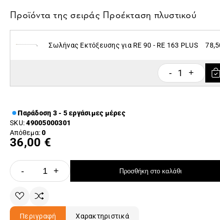
Προϊόντα της σειράς
Προέκταση πλυστικού
Σωλήνας Εκτόξευσης για RE 90 - RE 163 PLUS
78,5
1
-
+
Παράδοση 3 - 5 εργάσιμες μέρες
SKU:
49005000301
Απόθεμα:
0
36,00 €
-
+
Προσθήκη στο καλάθι
Περιγραφή
Χαρακτηριστικά