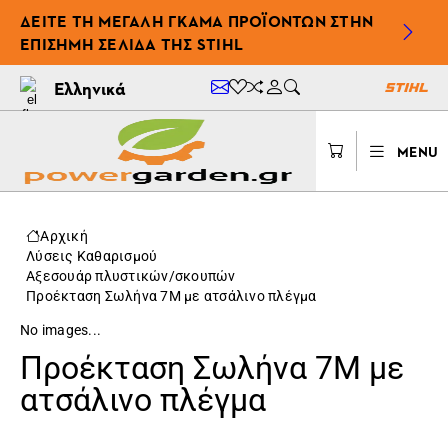
ΔΕΊΤΕ ΤΗ ΜΕΓΆΛΗ ΓΚΆΜΑ ΠΡΟΪΌΝΤΩΝ ΣΤΗΝ
ΕΠΊΣΗΜΗ ΣΕΛΊΔΑ ΤΗΣ STIHL
Ελληνικά
MENU
Αρχική
Λύσεις Καθαρισμού
Αξεσουάρ πλυστικών/σκουπών
Προέκταση Σωλήνα 7M με ατσάλινο πλέγμα
No images...
Προέκταση Σωλήνα 7M με
ατσάλινο πλέγμα