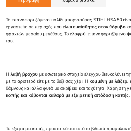
Περιγραφή
Χαρακτηριστικά
Το επαναφορτιζόμενο ψαλίδι μπορντούρας STIHL HSA 50 είνα
εργαστείτε σε περιοχές που είναι
ευαίσθητες στον θόρυβο
κα
φραχτών μεσαίου μεγέθους. Το ελαφρύ, επαναφορτιζόμενο ψαλ
του.
Η
λαβή βρόχου
με εσωτερικό στοιχείο ελέγχου διευκολύνει τ
με το αριστερό είτε με το δεξί σας χέρι. Η
κομμένη με λέιζερ
θάμνους και άλλα φυτά με ακρίβεια και ταχύτητα. Χάρη στη 
κοπής και κόβονται καθαρά με εξαιρετική απόδοση κοπής
.
Το εξάρτημα κοπής προστατεύεται από το βιδωτό προφυλακτή