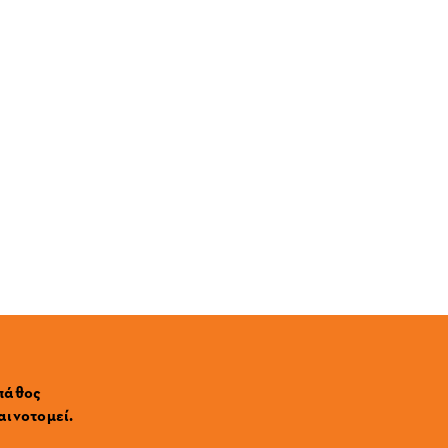
 πάθος
αινοτομεί.