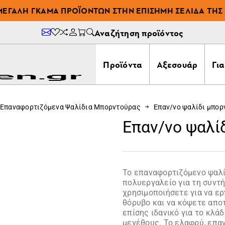
ΜΕΓΆΛΗ ΓΚΆΜΑ ΠΡΟΪΌΝΤΩΝ ΣΤΗΝ ΕΠΊΣΗΜΗ ΣΕΛΊΔΑ ΤΗΣ 
Αναζήτηση προϊόντος
Προϊόντα
Αξεσουάρ
Γι
Επαναφορτιζόμενα Ψαλίδια Μπορντούρας
Επαν/νο ψαλίδι μπορ
Επαν/νο ψαλί
Το επαναφορτιζόμενο ψαλί
πολυεργαλείο για τη συντ
χρησιμοποιήσετε για να ερ
θόρυβο και να κόψετε αποτ
επίσης ιδανικό για το κλ
μεγέθους. Το ελαφρύ, επα