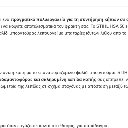
ι ένα
πραγματικό πολυεργαλείο για τη συντήρηση κήπων σε 
ι να κόψετε αποτελεσματικά τον φράκτη σας. Το STIHL HSA 50 ε
ίδι μπορντούρας λειτουργεί με μπαταρίες ιόντων λιθίου από το 
ην άνετη κοπή με το επαναφορτιζόμενο ψαλίδι μπορντούρας STIHL 
, αδαμαντοφόρος και σκληρυμένη λεπίδα κοπής
σας επιτρέπει 
γεωμετρία της λεπίδας σε σχήμα σταγόνας με απόσταση μεταξύ τ
ρα όταν εργάζεστε κοντά στο έδαφος, για παράδειγμα.