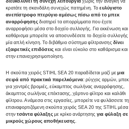
διευκολύνει τη συνεχή λειτουργία
χωρίς την ανάγκη να
κρατάτε τη σκανδάλη συνεχώς πατημένη. Το
ευλύγιστο
ανεπίστροφο πτερύγιο αμέσως πίσω από το μπεκ
αναρρόφησης
διατηρεί τα απορρίμματα που έχετε
αναρροφήσει μέσα στο δοχείο συλλογής. Για εκκένωση και
καθάρισμα μπορείτε να αποσυνδέσετε το δοχείο συλλογής
μία απλή κίνηση. Το διβάθμιο σύστημα φίλτρανσης
δίνει
εξαιρετικές επιδόσεις
και είναι εύκολο στο καθάρισμα και
στην επαναχρησιμοποίηση.
Η σκούπα χειρός STIHL SEA 20 παραδίδεται μαζί με
μια
σειρά από πρακτικά παρελκόμενα
: ρύγχος αρμών, μπεκ
για χοντρές βρομιές, εύκαμπτος σωλήνας αναρρόφησης,
άκαμπτος σωλήνας επέκτασης, χάρτινο φίλτρο και καλάθι
φίλτρου. Ανάμεσα στις εργασίες, μπορείτε να φυλάσσετε τη
επαναφορτιζόμενη σκούπα χειρός SEA 20 της STIHL μέσα
στην
τσάντα φύλαξης
με κρίκο ανάρτησης
για φύλαξη σε
μικρούς χώρους αποθήκευσης
.