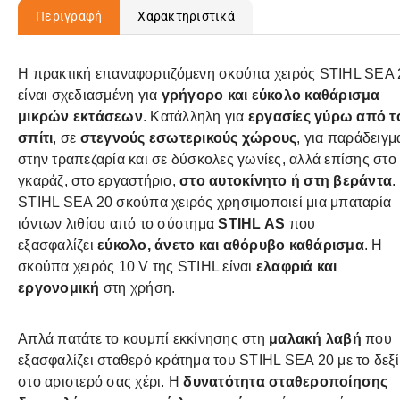
Περιγραφή
Χαρακτηριστικά
Η πρακτική επαναφορτιζόμενη σκούπα χειρός STIHL SEA 
είναι σχεδιασμένη για
γρήγορο και εύκολο καθάρισμα
μικρών εκτάσεων
. Κατάλληλη για
εργασίες γύρω από τ
σπίτι
, σε
στεγνούς εσωτερικούς χώρους
, για παράδειγμ
στην τραπεζαρία και σε δύσκολες γωνίες, αλλά επίσης στο
γκαράζ, στο εργαστήριο,
στο αυτοκίνητο ή στη βεράντα
.
STIHL SEA 20 σκούπα χειρός χρησιμοποιεί μια μπαταρία
ιόντων λιθίου από το σύστημα
STIHL AS
που
εξασφαλίζει
εύκολο, άνετο και αθόρυβο καθάρισμα
. Η
σκούπα χειρός 10 V της STIHL είναι
ελαφριά και
εργονομική
στη χρήση.
Απλά πατάτε το κουμπί εκκίνησης στη
μαλακή λαβή
που
εξασφαλίζει σταθερό κράτημα του STIHL SEA 20 με το δεξί
στο αριστερό σας χέρι. Η
δυνατότητα σταθεροποίησης