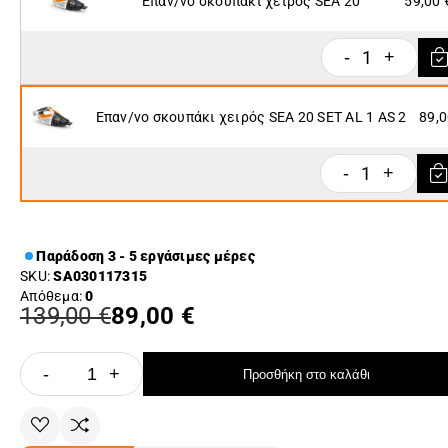
Επαν/νο σκουπάκι χειρός SEA 20
59,00 
1
-
+
Επαν/νο σκουπάκι χειρός SEA 20 SET AL 1 AS 2
89,0
1
-
+
Παράδοση 3 - 5 εργάσιμες μέρες
SKU:
SA030117315
Απόθεμα:
0
139,00 €
89,00 €
-
+
Προσθήκη στο καλάθι