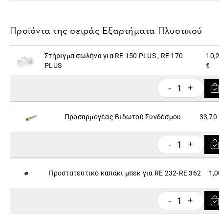
Προϊόντα της σειράς
Εξαρτήματα Πλυστικού
Στήριγμα σωλήνα για RE 150 PLUS , RE 170
10,
PLUS
€
1
-
+
Προσαρμογέας Βιδωτού Συνδέσμου
33,70
1
-
+
Προστατευτικό καπάκι μπεκ για RE 232-RE 362
1,0
1
-
+