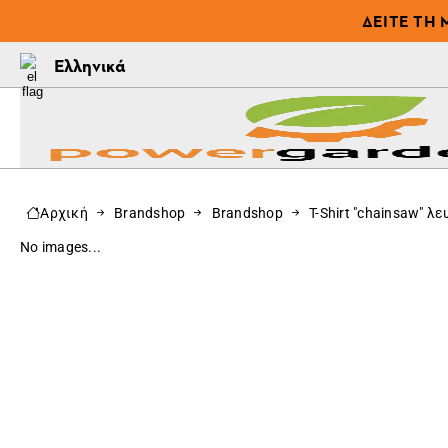
ΔΕΊΤΕ ΤΗ 
Ελληνικά
Αρχική
Brandshop
Brandshop
T-Shirt "chainsaw" λε
No images...