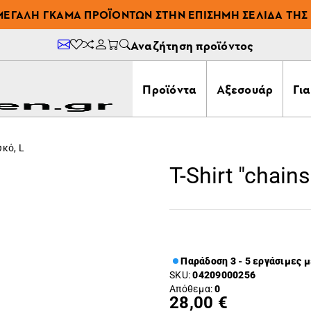
ΜΕΓΆΛΗ ΓΚΆΜΑ ΠΡΟΪΌΝΤΩΝ ΣΤΗΝ ΕΠΊΣΗΜΗ ΣΕΛΊΔΑ ΤΗΣ 
Αναζήτηση προϊόντος
Προϊόντα
Αξεσουάρ
Γι
υκό, L
T-Shirt "chain
Παράδοση 3 - 5 εργάσιμες 
SKU:
04209000256
Απόθεμα:
0
28,00 €