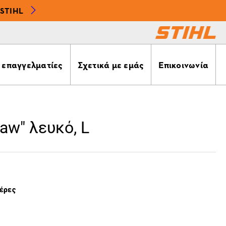
STIHL
α επαγγελματίες
Σχετικά με εμάς
Επικοινωνία
saw" λευκό, L
μέρες