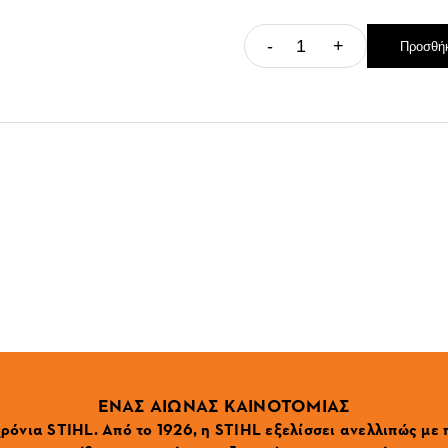
-
+
Προσθήκ
ΕΝΑΣ ΑΙΩΝΑΣ ΚΑΙΝΟΤΟΜΙΑΣ
ρόνια STIHL. Από το 1926, η STIHL εξελίσσει ανελλιπώς με