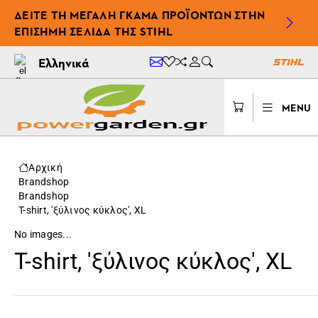
ΔΕΊΤΕ ΤΗ ΜΕΓΆΛΗ ΓΚΆΜΑ ΠΡΟΪΌΝΤΩΝ ΣΤΗΝ
ΕΠΊΣΗΜΗ ΣΕΛΊΔΑ ΤΗΣ STIHL
Ελληνικά
MENU
Αρχική
Brandshop
Brandshop
T-shirt, 'ξύλινος κύκλος', XL
No images...
T-shirt, 'ξύλινος κύκλος', XL