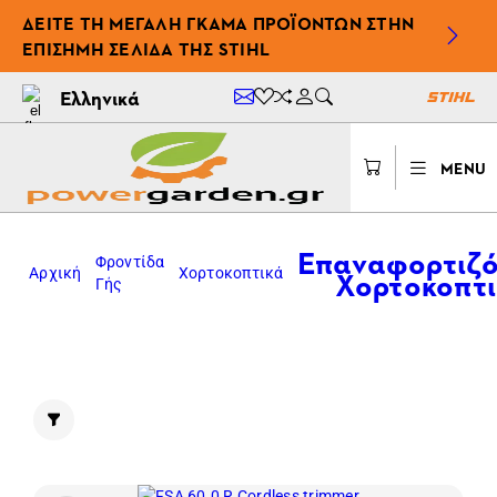
ΔΕΊΤΕ ΤΗ ΜΕΓΆΛΗ ΓΚΆΜΑ ΠΡΟΪΌΝΤΩΝ ΣΤΗΝ
ΕΠΊΣΗΜΗ ΣΕΛΊΔΑ ΤΗΣ STIHL
Ελληνικά
MENU
Επαναφορτιζ
Φροντίδα
Χορτοκοπτ
Αρχική
Χορτοκοπτικά
Γής