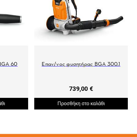
 BGA 60
Επαν/νος φυσητήρας BGA 300.1
739,00 €
άθι
Προσθήκη στο καλάθι