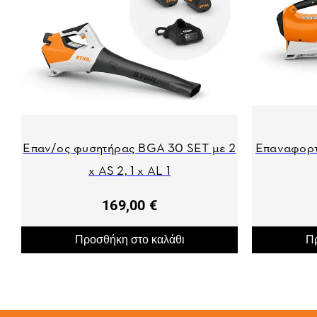
Επαν/ος φυσητήρας BGA 30 SET με 2
Επαναφορτ
x AS 2, 1 x AL 1
169,00 €
Προσθήκη στο καλάθι
Πρ