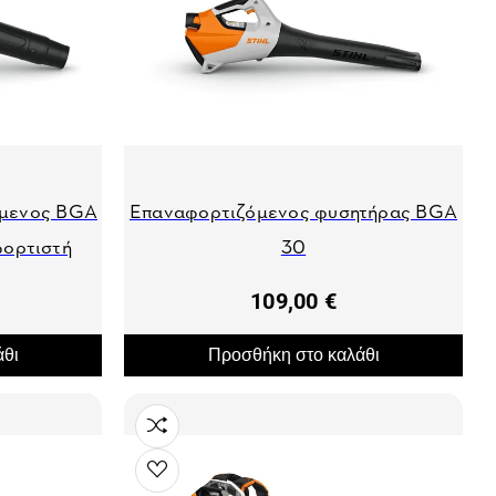
όμενος BGA
Επαναφορτιζόμενος φυσητήρας BGA
φορτιστή
30
109,00 €
άθι
Προσθήκη στο καλάθι