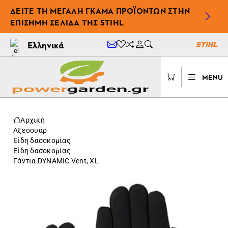
ΔΕΊΤΕ ΤΗ ΜΕΓΆΛΗ ΓΚΆΜΑ ΠΡΟΪΌΝΤΩΝ ΣΤΗΝ
ΕΠΊΣΗΜΗ ΣΕΛΊΔΑ ΤΗΣ STIHL
Ελληνικά
MENU
Αρχική
Αξεσουάρ
Είδη δασοκομίας
Είδη δασοκομίας
Γάντια DYNAMIC Vent, XL