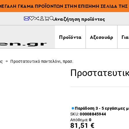
ΜΕΓΆΛΗ ΓΚΆΜΑ ΠΡΟΪΌΝΤΩΝ ΣΤΗΝ ΕΠΊΣΗΜΗ ΣΕΛΊΔΑ ΤΗΣ 
Αναζήτηση προϊόντος
Προϊόντα
Αξεσουάρ
Γι
ας
Προστατευτικό παντελόνι, πρασ.
Προστατευτικ
Παράδοση 3 - 5 εργάσιμες 
SKU:
00008845944
Απόθεμα:
0
81,51 €