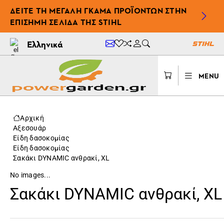
ΔΕΊΤΕ ΤΗ ΜΕΓΆΛΗ ΓΚΆΜΑ ΠΡΟΪΌΝΤΩΝ ΣΤΗΝ
ΕΠΊΣΗΜΗ ΣΕΛΊΔΑ ΤΗΣ STIHL
Ελληνικά
MENU
Αρχική
Αξεσουάρ
Είδη δασοκομίας
Είδη δασοκομίας
Σακάκι DYNAMIC ανθρακί, XL
No images...
Σακάκι DYNAMIC ανθρακί, XL