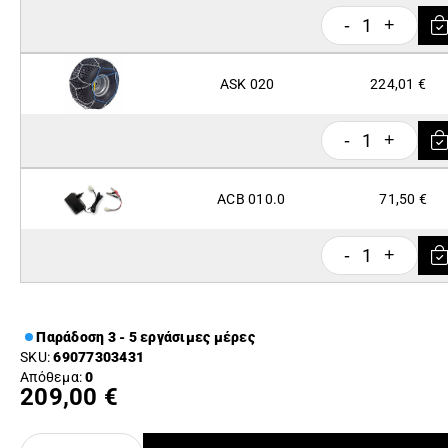
1
-
+
ASK 020
224,01 €
1
-
+
ACB 010.0
71,50 €
1
-
+
Παράδοση 3 - 5 εργάσιμες μέρες
SKU:
69077303431
Απόθεμα:
0
209,00 €