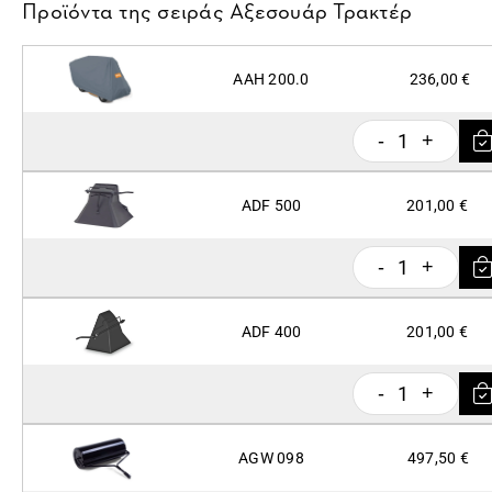
Προϊόντα της σειράς
Αξεσουάρ Τρακτέρ
AAH 200.0
236,00 €
1
-
+
ADF 500
201,00 €
1
-
+
ADF 400
201,00 €
1
-
+
AGW 098
497,50 €